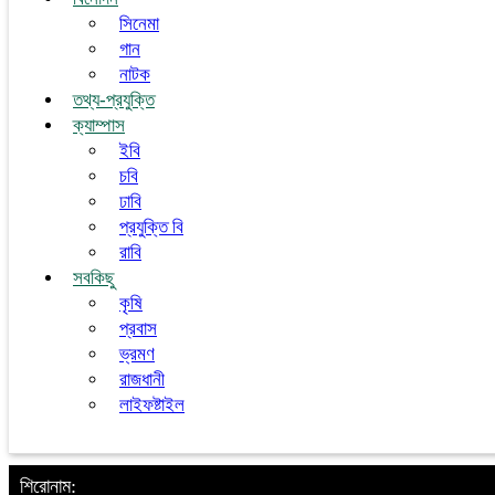
সিনেমা
গান
নাটক
তথ্য-প্রযুক্তি
ক্যাম্পাস
ইবি
চবি
ঢাবি
প্রযুক্তি বি
রাবি
সবকিছু
কৃষি
প্রবাস
ভ্রমণ
রাজধানী
লাইফষ্টাইল
শিরোনাম: