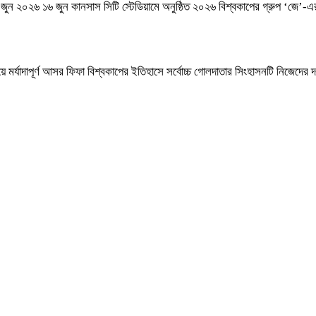
০২৬ ১৬ জুন কানসাস সিটি স্টেডিয়ামে অনুষ্ঠিত ২০২৬ বিশ্বকাপের গ্রুপ ‘জে’-এর আ
যাদাপূর্ণ আসর ফিফা বিশ্বকাপের ইতিহাসে সর্বোচ্চ গোলদাতার সিংহাসনটি নিজেদের দ