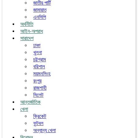
জাতীয় পার্টি
জামায়াত
এনসিপি
অর্থনীতি
আইন-অপরাধ
সারাদেশ
ঢাকা
খুলনা
চট্টগ্রাম
বরিশাল
ময়মনসিংহ
রংপুর
রাজশাহী
সিলেট
আন্তর্জাতিক
খেলা
ক্রিকেট
ফুটবল
অন্যান্য খেলা
বিনোদন