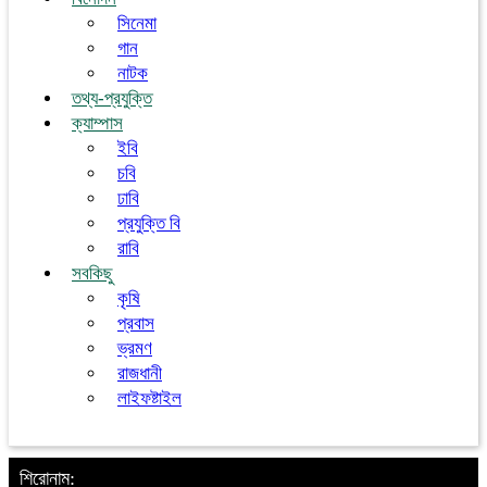
সিনেমা
গান
নাটক
তথ্য-প্রযুক্তি
ক্যাম্পাস
ইবি
চবি
ঢাবি
প্রযুক্তি বি
রাবি
সবকিছু
কৃষি
প্রবাস
ভ্রমণ
রাজধানী
লাইফষ্টাইল
শিরোনাম: