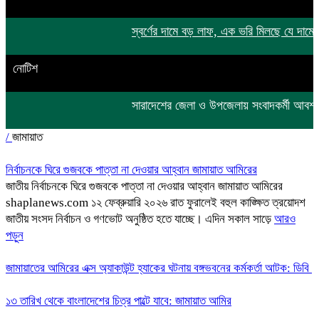
স্বর্ণের দামে বড় লাফ, এক ভরি মিলছে যে দামে
টি
নোটিশ
সারাদেশের জেলা ও উপজেলায় সংবাদকর্মী আ
/
জামায়াত
নির্বাচনকে ঘিরে গুজবকে পাত্তা না দেওয়ার আহ্বান জামায়াত আমিরের
জাতীয় নির্বাচনকে ঘিরে গুজবকে পাত্তা না দেওয়ার আহ্বান জামায়াত আমিরের
shaplanews.com ১২ ফেব্রুয়ারি ২০২৬ রাত ফুরালেই বহুল কাঙ্ক্ষিত ত্রয়োদশ
জাতীয় সংসদ নির্বাচন ও গণভোট অনুষ্ঠিত হতে যাচ্ছে। এদিন সকাল সাড়ে
আরও
পড়ুন
জামায়াতের আমিরের এক্স অ্যাকাউন্ট হ্যাকের ঘটনায় বঙ্গভবনের কর্মকর্তা আটক: ডিবি
১৩ তারিখ থেকে বাংলাদেশের চিত্র পাল্টে যাবে: জামায়াত আমির