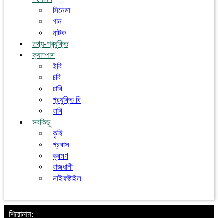
সিনেমা
গান
নাটক
তথ্য-প্রযুক্তি
ক্যাম্পাস
ইবি
চবি
ঢাবি
প্রযুক্তি বি
রাবি
সবকিছু
কৃষি
প্রবাস
ভ্রমণ
রাজধানী
লাইফষ্টাইল
শিরোনাম: