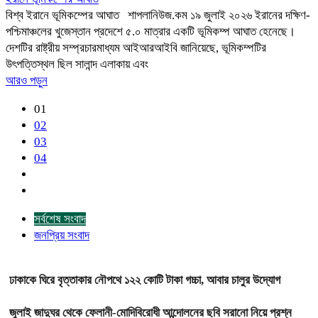
বিশ্ব ইরানে ভূমিকম্পের আঘাত শাপলানিউজ.কম ১৯ জুলাই ২০২৬ ইরানের দক্ষিণ-
পশ্চিমাঞ্চলের খুজেস্তান প্রদেশে ৫.০ মাত্রার একটি ভূমিকম্প আঘাত হেনেছে।
দেশটির রাষ্ট্রীয় সম্প্রচারমাধ্যম আইআরআইবি জানিয়েছে, ভূমিকম্পটির
উৎপত্তিস্থল ছিল সালান্দ এলাকায় এবং
আরও পড়ুন
01
02
03
04
সর্বশেষ সংবাদ
জনপ্রিয় সংবাদ
ঢাকাকে ঘিরে বৃত্তাকার নৌপথে ১২২ কোটি টাকা গচ্চা, আবার চালুর উদ্যোগ
জুলাই জাদুঘর থেকে ফেলানী-মোদিবিরোধী আন্দোলনের ছবি সরানো নিয়ে প্রশ্ন