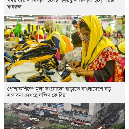
গণমাধ্যম শক্তিশালী হলেই গণতন্ত্র শক্তিশালী হবে : মির্জা
ফখরুল
পোশাকশিল্পে মূল্য সংযোজন বাড়াতে বাংলাদেশে বড়
সম্ভাবনা দেখছে দক্ষিণ কোরিয়া