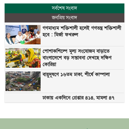
সর্বশেষ সংবাদ
জনপ্রিয় সংবাদ
গণমাধ্যম শক্তিশালী হলেই গণতন্ত্র শক্তিশালী
হবে : মির্জা ফখরুল
পোশাকশিল্পে মূল্য সংযোজন বাড়াতে
বাংলাদেশে বড় সম্ভাবনা দেখছে দক্ষিণ
কোরিয়া
বায়ুদূষণে ১৬তম ঢাকা, শীর্ষে কাম্পালা
ঢাকায় একদিনে গ্রেপ্তার ৪১৪, মামলা ৪৭
স্বর্ণের দামে বড় লাফ, এক ভরি মিলছে যে
দামে