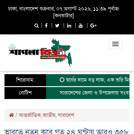
ঢাকা, বাংলাদেশ শুক্রবার, ০৭ অগাস্ট ২০২৬, ১১:৩৯ পূর্বাহ্ন
[
কনভাটার
]
Toggle
navigati
শিরোনাম:
স্বর্ণের দামে বড় লাফ, এক ভরি মিলছে য
নোটিশ
সারাদেশের জেলা ও উপজেলায় সংবাদকর্
/
আন্তর্জাতিক
,
জাতীয়
,
সারাদেশ
ভারতে নতুন করে গত ২৪ ঘন্টায় আরও ৩৫৮