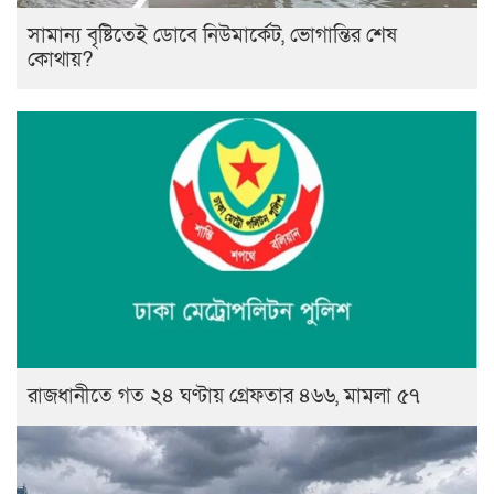
সামান্য বৃষ্টিতেই ডোবে নিউমার্কেট, ভোগান্তির শেষ
কোথায়?
রাজধানীতে গত ২৪ ঘণ্টায় গ্রেফতার ৪৬৬, মামলা ৫৭