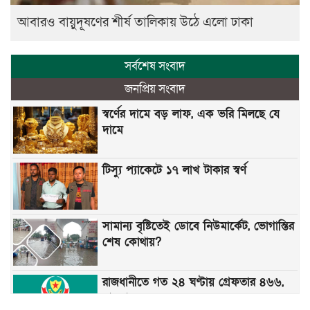
আবারও বায়ুদূষণের শীর্ষ তালিকায় উঠে এলো ঢাকা
সর্বশেষ সংবাদ
জনপ্রিয় সংবাদ
স্বর্ণের দামে বড় লাফ, এক ভরি মিলছে যে
দামে
টিস্যু প্যাকেটে ১৭ লাখ টাকার স্বর্ণ
সামান্য বৃষ্টিতেই ডোবে নিউমার্কেট, ভোগান্তির
শেষ কোথায়?
রাজধানীতে গত ২৪ ঘণ্টায় গ্রেফতার ৪৬৬,
মামলা ৫৭