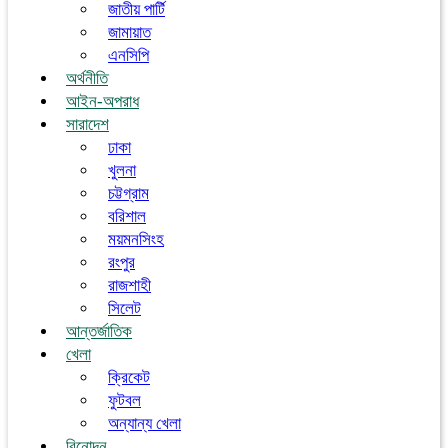
জাতীয় পার্টি
জামায়াত
এনসিপি
অর্থনীতি
আইন-অপরাধ
সারাদেশ
ঢাকা
খুলনা
চট্টগ্রাম
বরিশাল
ময়মনসিংহ
রংপুর
রাজশাহী
সিলেট
আন্তর্জাতিক
খেলা
ক্রিকেট
ফুটবল
অন্যান্য খেলা
বিনোদন