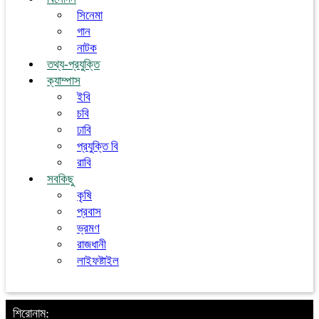
সিনেমা
গান
নাটক
তথ্য-প্রযুক্তি
ক্যাম্পাস
ইবি
চবি
ঢাবি
প্রযুক্তি বি
রাবি
সবকিছু
কৃষি
প্রবাস
ভ্রমণ
রাজধানী
লাইফষ্টাইল
শিরোনাম: