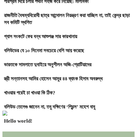
পরিশ্রম দিয়ে চলার পথটা সহজ করে নিয়েছি: মালবিকা
রাজনীতি বৈষম্যবিরোধী ছাত্র আন্দোলন নিয়ন্ত্রণ করা যাচ্ছিল না, তাই কেন্দ্র ছাড়া
সব কমিটি স্থগিত
গ্যাস সংকটে ফের বন্ধ আশুগঞ্জ সার কারখানায়
বলিউডের যে ১০ সিনেমা সবচেয়ে বেশি আয় করেছে
ভারতকে সামলাতে দুবাইয়ে অনুশীলন অজি-প্রোটিয়াদের
স্ত্রী সন্তানসহ আমির হোসেন আমুর ৪৪ ব্যাংক হিসাব অবরুদ্ধ
খাওয়ার পরেই চা খাওয়া কি ঠিক?
বলিউড তেলেগু জানেন না, তবু দক্ষিণের ‘প্রিন্স’ মহেশ বাবু
Hello world!