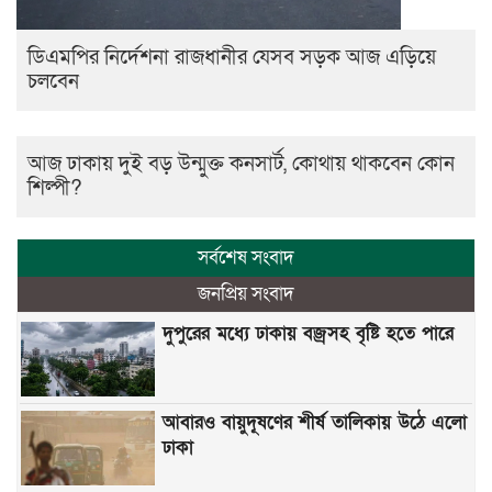
ডিএমপির নির্দেশনা রাজধানীর যেসব সড়ক আজ এড়িয়ে
চলবেন
আজ ঢাকায় দুই বড় উন্মুক্ত কনসার্ট, কোথায় থাকবেন কোন
শিল্পী?
সর্বশেষ সংবাদ
জনপ্রিয় সংবাদ
দুপুরের মধ্যে ঢাকায় বজ্রসহ বৃষ্টি হতে পারে
আবারও বায়ুদূষণের শীর্ষ তালিকায় উঠে এলো
ঢাকা