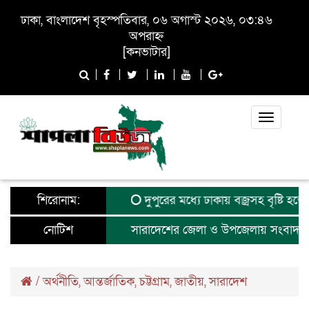
ঢাকা, বাংলাদেশ বৃহস্পতিবার, ০৬ অগাস্ট ২০২৬, ০৩:৪৬
অপরাহ্ন
[
কনভাটার
]
Toggle
navigati
শিরোনাম:
দুপুরের মধ্যে ঢাকায় বজ্রসহ বৃষ্টি হতে পারে
নোটিশ
সারাদেশের জেলা ও উপজেলায় সংবাদকর্ম
/
অর্থনীতি
,
আন্তর্জাতিক
,
চট্টগ্রাম
,
জাতীয়
,
সারাদেশ