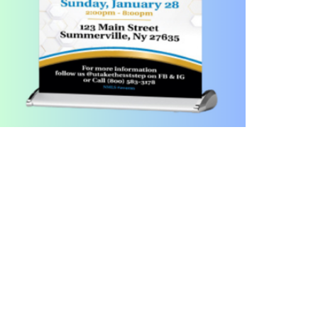
পারে
আবারও বায়ুদূষণের শীর্ষ তালিকায় উঠে
এলো ঢাকা