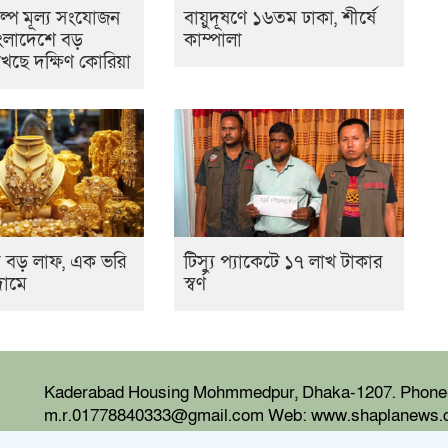
পে মূল্য সংযোজন
বায়ুদূষণে ১৬তম ঢাকা, শীর্ষে
ংলাদেশে বড়
কাম্পালা
েখছে দক্ষিণ কোরিয়া
ামে বড় লাফ, এক ভরি
টিস্যু প্যাকেটে ১৭ লাখ টাকার
দামে
স্বর্ণ
Kaderabad Housing Mohmmedpur, Dhaka-1207. Phone-
m.r.01778840333@gmail.com Web: www.shaplanews