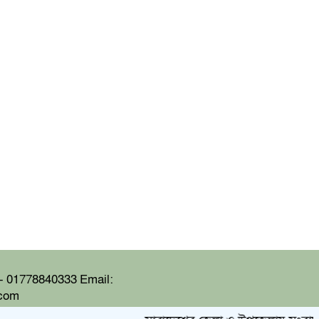
 01778840333 Email:
.com