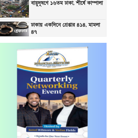
বায়ুদূষণে ১৬তম ঢাকা, শীর্ষে কাম্পালা
ঢাকায় একদিনে গ্রেপ্তার ৪১৪, মামলা
৪৭
স্বর্ণের দামে বড় লাফ, এক ভরি মিলছে
যে দামে
টিস্যু প্যাকেটে ১৭ লাখ টাকার স্বর্ণ
সামান্য বৃষ্টিতেই ডোবে নিউমার্কেট,
ভোগান্তির শেষ কোথায়?
রাজধানীতে গত ২৪ ঘণ্টায় গ্রেফতার
৪৬৬, মামলা ৫৭
দুপুরের মধ্যে ঢাকায় বজ্রসহ বৃষ্টি হতে