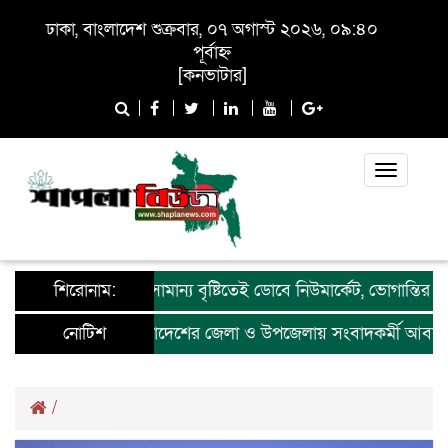
ঢাকা, বাংলাদেশ শুক্রবার, ০৭ অগাস্ট ২০২৬, ০৯:৪০
পূর্বাহ্ন
[
কনভাটার
]
Toggle
navigati
শিরোনাম:
সামান্য বৃষ্টিতেই ডোবে নিউমার্কেট, ভোগান্তির শেষ 
নোটিশ
সারাদেশের জেলা ও উপজেলায় সংবাদকর্মী আবশ্যক
/