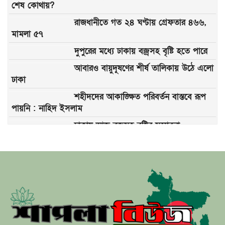
শেষ কোথায়?
রাজধানীতে গত ২৪ ঘণ্টায় গ্রেফতার ৪৬৬,
মামলা ৫৭
দুপুরের মধ্যে ঢাকায় বজ্রসহ বৃষ্টি হতে পারে
আবারও বায়ুদূষণের শীর্ষ তালিকায় উঠে এলো
ঢাকা
শহীদদের আকাঙ্ক্ষিত পরিবর্তন বাস্তবে রূপ
পায়নি : নাহিদ ইসলাম
ঢাকায় আজ বজ্রসহ বৃষ্টির সম্ভাবনা
ডিএমপির নির্দেশনা রাজধানীর যেসব সড়ক
আজ এড়িয়ে চলবেন
আজ ঢাকায় দুই বড় উন্মুক্ত কনসার্ট, কোথায়
থাকবেন কোন শিল্পী?
আগামী ২৪ ঘণ্টায় ভারি বৃষ্টি হতে পারে যেসব